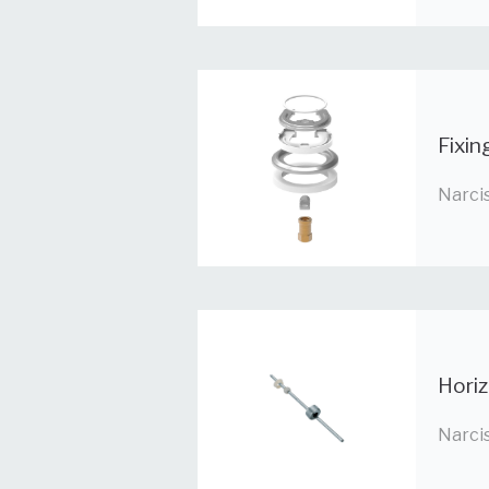
Fixin
Narci
Horiz
Narci