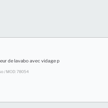
geur de lavabo avec vidage p
so / MOD: 78054