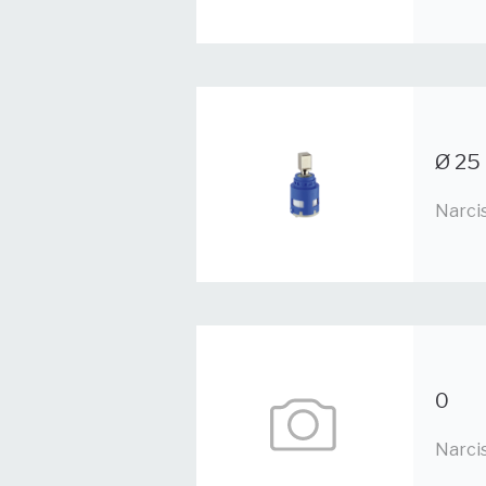
Ø 25 
Narci
0
Narci