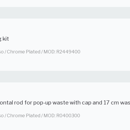
g kit
so / Chrome Plated / MOD: R2449400
ontal rod for pop-up waste with cap and 17 cm wa
so / Chrome Plated / MOD: R0400300