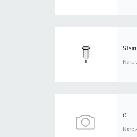
Stain
Narci
0
Narci