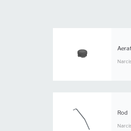
Aerat
Narci
Rod
Narci