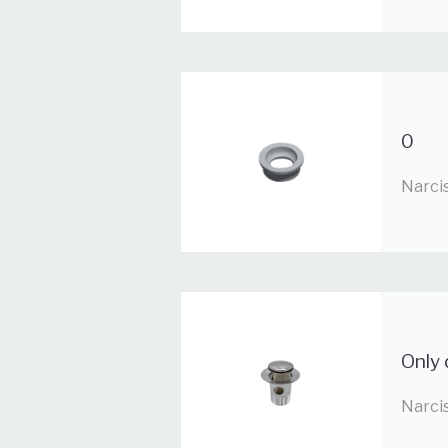
0
Narci
Only 
Narci