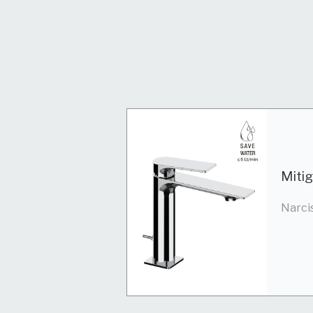
Miti
Narci