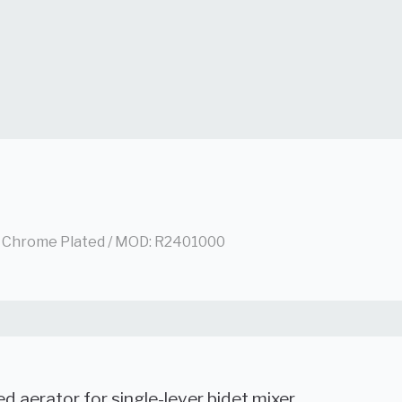
 / Chrome Plated / MOD: R2401000
ed aerator for single-lever bidet mixer