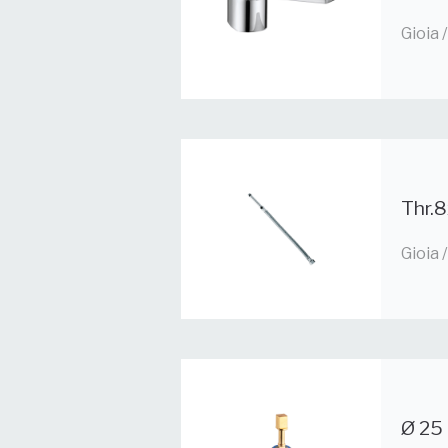
Gioia
Thr.8
Gioia
Ø 25 