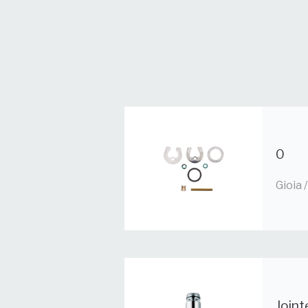
0
Gioia
Joint