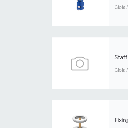
Gioia
Staf
Gioia
Fixin