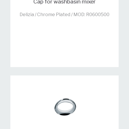
Cap for washbasin mixer
Delizia / Chrome Plated / MOD: R0600500