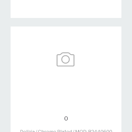
0
Delizia / Chrome Plated / MOD: R2440600