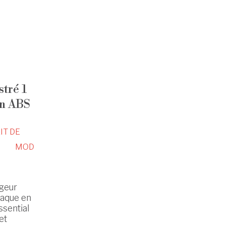
stré 1
en ABS
IT DE
MOD
igeur
laque en
ssential
et