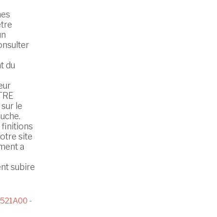
nes
être
un
onsulter
t du
eur
TRE
sur le
uche.
finitions
otre site
ment a
nt subire
521A00 -